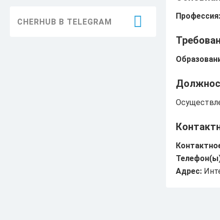
Благоустройство
Профессия
CHERHUB В TELEGRAM
Здравоохранение
Требован
Образование
Образовани
Информация
Должнос
ЖКХ
Осуществле
Безопасность
Контакт
Праздники
Контактное
Достижения
Телефон(ы)
Адрес:
Инте
История
Экология
Транспорт