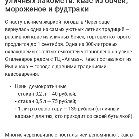
уличных лакомств: квас из бочек,
мороженое и фудтраки
С наступлением жаркой погоды в Череповце
вернулась одна из самых уютных летних традиций —
разливной квас из уличных бочек
,
торговля которого
продлится до 1 сентября. Одна из 300-литровых
охлаждаемых жёлтых ёмкостей установлена на улице
Сталеваров рядом с ТЦ «Алмаз». Квас поставляют из
Рыбинска — города с давними традициями
квасоварения.
Цены демократичные:
-
стакан 0,2 л — 40 рублей;
-
стакан 0,5 л — 75 рублей;
-
1 литр в свою тару — 135 рублей (отличный
вариант для тех, кто приходит со своей бутылкой).
Многие череповчане с ностальгией вспоминают, как в