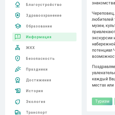
знакомства.
Благоустройство
Череповец,
Здравоохранение
любителей 
музеи, кул
Образование
привлекают 
Информация
экскурсии 
набережной
ЖКХ
потенциал 
возможност
Безопасность
Поздравляе
Праздники
увлекатель
каждый Ваш
Достижения
местах или 
История
Туризм
Экология
Транспорт