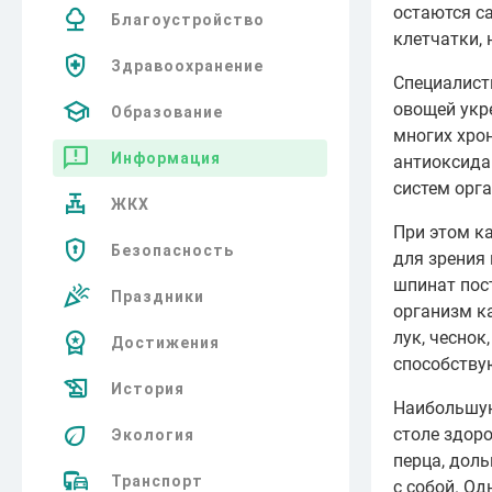
остаются с
Благоустройство
клетчатки,
Здравоохранение
Специалист
овощей укр
Образование
многих хро
Информация
антиоксида
систем орг
ЖКХ
При этом к
Безопасность
для зрения
шпинат пос
Праздники
организм к
лук, чеснок
Достижения
способству
История
Наибольшую
столе здор
Экология
перца, доль
Транспорт
с собой. О