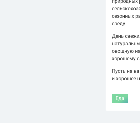
природных 
сельскохозя
сезонных р
среду.
День свежи
натуральных
овощную на
хорошему с
Пусть на ва
и хорошее 
Еда