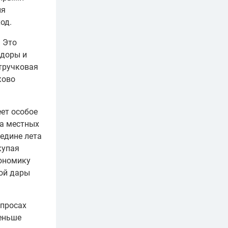
ля
од.
! Это
идоры и
стручковая
ково
еет особое
на местных
редине лета
купая
ономику
той дары
опросах
еньше