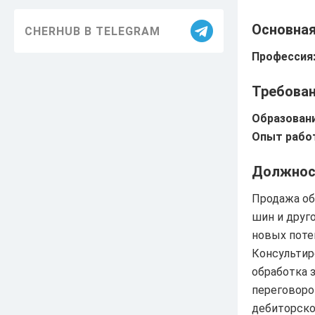
Благоустройство
Основна
CHERHUB В TELEGRAM
Здравоохранение
Профессия
Образование
Требован
Информация
Образовани
ЖКХ
Опыт работ
Безопасность
Должнос
Праздники
Продажа об
шин и друг
Достижения
новых поте
История
Консультир
обработка 
Экология
переговоро
дебиторско
Транспорт