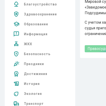
Мировой су
Благоустройство
«Заведомое
Подсудимый
Здравоохранение
С учетом х
Образование
судья приг
ограничени
Информация
ЖКХ
Правосуд
Безопасность
Праздники
Достижения
История
Экология
Транспорт