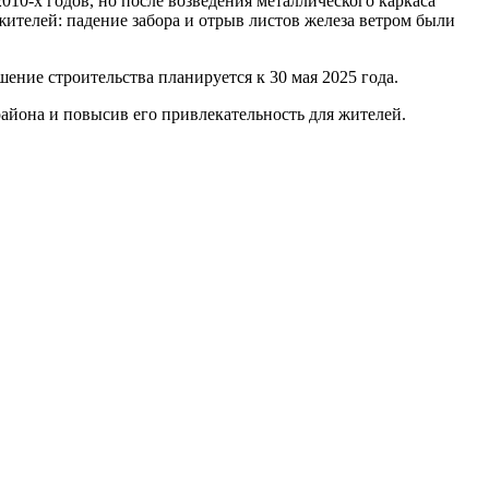
010-х годов, но после возведения металлического каркаса
ителей: падение забора и отрыв листов железа ветром были
ение строительства планируется к 30 мая 2025 года.
айона и повысив его привлекательность для жителей.