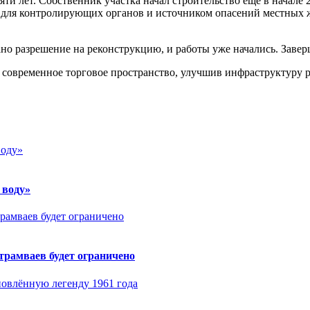
и лет. Собственник участка начал строительство ещё в начале 2
й для контролирующих органов и источником опасений местных ж
о разрешение на реконструкцию, и работы уже начались. Заверш
 современное торговое пространство, улучшив инфраструктуру р
 воду»
рамваев будет ограничено