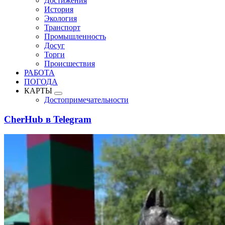
Достижения
История
Экология
Транспорт
Промышленность
Досуг
Торги
Происшествия
РАБОТА
ПОГОДА
КАРТЫ
Достопримечательности
CherHub в Telegram