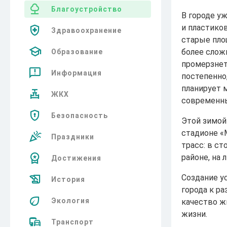
Благоустройство
В городе у
и пластико
Здравоохранение
старые пло
более слож
Образование
промерзнет
Информация
постепенно
планирует 
ЖКХ
современн
Безопасность
Этой зимой
стадионе «
Праздники
трасс: в с
районе, на
Достижения
Создание у
История
города к р
Экология
качество ж
жизни.
Транспорт