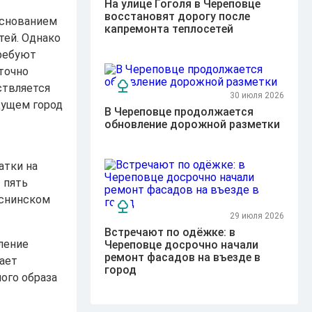
На улице Гоголя в Череповце
восстановят дорогу после
основанием
капремонта теплосетей
тей. Однако
ребуют
точно
ствляется
30 июля 2026
дущем город
В Череповце продолжается
обновление дорожной разметки
атки на
 пять
кснинском
29 июля 2026
Встречают по одёжке: в
ление
Череповце досрочно начали
ремонт фасадов на въезде в
ает
город
ого образа