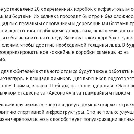
же установлено 20 современных коробок с асфальтовым 
выми бортами. Их заливка проходит быстро и без сложнос
щадки с песчаным основанием и деревянными бортами т
ной подготовки: необходимо дождаться, пока земля доста
, чтобы не впитывать воду. Заливка таких коробок осуще
, слоями, чтобы достичь необходимой толщины льда. В бу
модернизировать все хоккейные коробки, заменив их на
ые.
 для любителей активного отдыха будут также работать к
Металлург» и площади Химиков. Для лыжников подготовят
торону Шаймы, в парке Победы, на тропе здоровья в Заше
 лыжном стадионе за «Аксоном» и за трамвайным парком.
словий для зимнего спорта и досуга демонстрирует стрем
азвитию спортивной инфраструктуры. Это не только улучш
изни череповчан, но и способствует популяризации активн