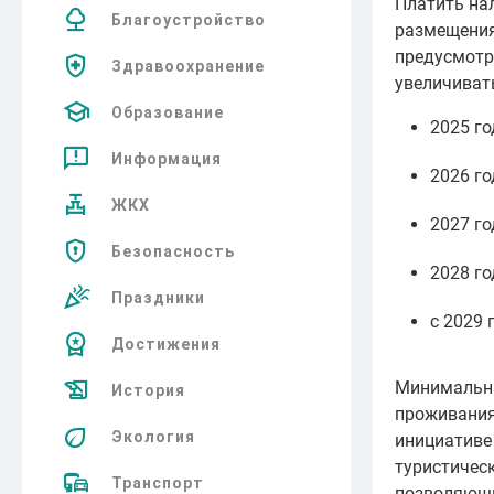
Платить нал
Благоустройство
размещения
предусмотр
Здравоохранение
увеличиват
Образование
2025 го
Информация
2026 го
ЖКХ
2027 го
Безопасность
2028 го
Праздники
с 2029 
Достижения
Минимальна
История
проживания
Экология
инициативе
туристическ
Транспорт
позволяющи