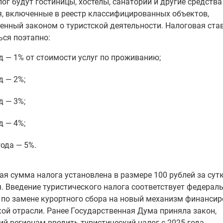
ог будут гостиницы, хостелы, санатории и другие средства
, включенные в реестр классифицированных объектов,
енный законом о туристской деятельности. Налоговая ста
ься поэтапно:
д — 1% от стоимости услуг по проживанию;
д — 2%;
д — 3%;
д — 4%;
года — 5%.
я сумма налога установлена в размере 100 рублей за сут
. Введение туристического налога соответствует федерал
 по замене курортного сбора на новый механизм финанси
ой отрасли. Ранее Государственная Дума приняла закон,
й регионам вводить туристический налог с 2025 года.