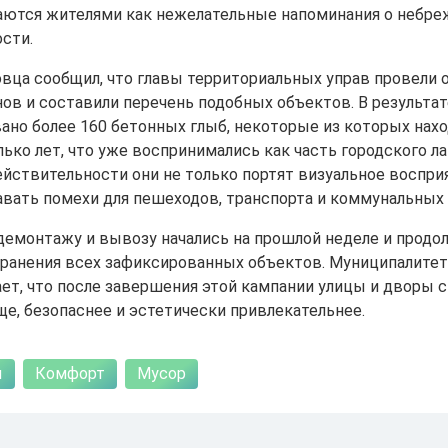
ются жителями как нежелательные напоминания о небре
сти.
вца сообщил, что главы территориальных управ провели
нов и составили перечень подобных объектов. В результа
ано более 160 бетонных глыб, некоторые из которых нахо
лько лет, что уже воспринимались как часть городского л
йствительности они не только портят визуальное восприя
авать помехи для пешеходов, транспорта и коммунальных 
демонтажу и вывозу начались на прошлой неделе и продо
транения всех зафиксированных объектов. Муниципалитет
ет, что после завершения этой кампании улицы и дворы с
ще, безопаснее и эстетически привлекательнее.
ы
Комфорт
Мусор