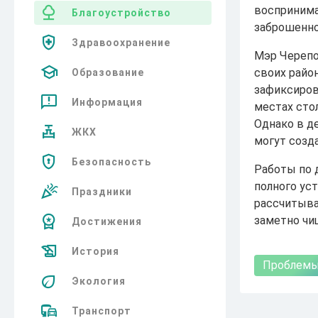
воспринима
Благоустройство
заброшенно
Здравоохранение
Мэр Черепо
своих райо
Образование
зафиксиров
Информация
местах сто
Однако в де
ЖКХ
могут созд
Безопасность
Работы по 
полного ус
Праздники
рассчитыва
заметно чи
Достижения
История
Проблем
Экология
Транспорт