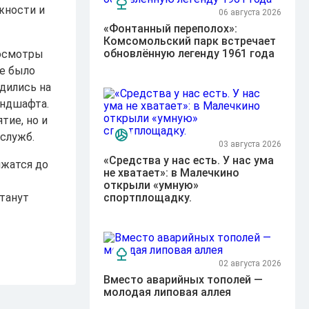
жности и
06 августа 2026
«Фонтанный переполох»:
Комсомольский парк встречает
обновлённую легенду 1961 года
 осмотры
те было
дились на
андшафта.
тие, но и
служб.
03 августа 2026
«Средства у нас есть. У нас ума
лжатся до
не хватает»: в Малечкино
открыли «умную»
танут
спортплощадку.
02 августа 2026
Вместо аварийных тополей —
молодая липовая аллея