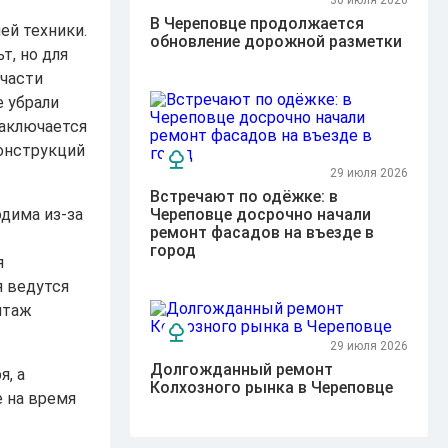
30 июля 2026
В Череповце продолжается
ей техники.
обновление дорожной разметки
т, но для
 части
е убрали
заключается
конструкций
29 июля 2026
Встречают по одёжке: в
дима из-за
Череповце досрочно начали
ремонт фасадов на въезде в
город
я
я ведутся
нтаж
29 июля 2026
Долгожданный ремонт
, а
Колхозного рынка в Череповце
е на время