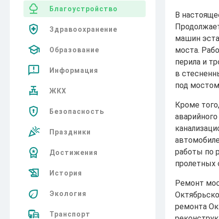
Благоустройство
В настояще
Продолжаетс
Здравоохранение
машин эста
моста. Раб
Образование
перила и т
Информация
в стесненны
под мостом
ЖКХ
Кроме того
Безопасность
аварийного
канализаци
Праздники
автомобиле
работы по 
Достижения
пролетных 
История
Ремонт мос
Экология
Октябрьско
ремонта Ок
Транспорт
реконструк