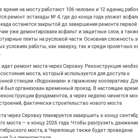
е время на мосту работают 106 человек и 12 единиц рабоч
я ремонт эстакады № 4, где до конца года уложат асфаль
када останется закрытой до завершения ремонта первой
очие уже демонтировали асфальт и защитные слои, а такж
ротуарные плиты на русловой части. Основная сложность 
х условиях работы, как наверху, так и среди пролетных 
.
, идет ремонт моста через Серовку. Реконструкция необхо
 состояния моста, который используется для доступа к
онной станции «Водоканала» и гаражному кооперативу. Дл
й был организован временный проезд. В настоящее врем
реконструкции фундаментов, а через неделю начнется мо
строений, фактически строительство нового моста.
та через Серовку планируется завершить к концу сентября
го моста — к концу 2026 года. Чтобы разгрузить движени
тябрьского моста, в Череповце также будет проведена
ция 3-х перекрестков.