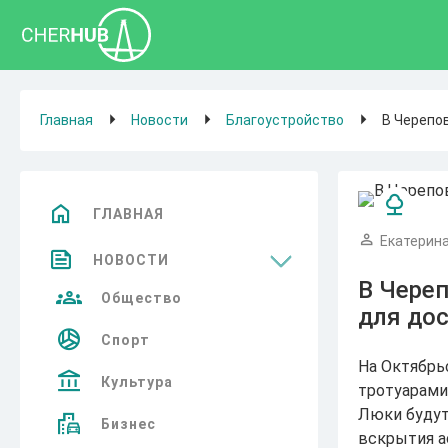
Главная
Новости
Благоустройство
В Черепо
ГЛАВНАЯ
Екатерина
НОВОСТИ
В Чере
Общество
для дос
Спорт
На Октябрь
Культура
тротуарами
Люки будут
Бизнес
вскрытия ас