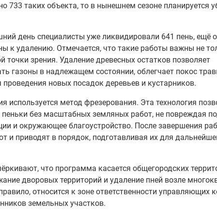
о 733 таких объекта, то в нынешнем сезоне планируется у
шний день специалисты уже ликвидировали 641 пень, ещё 
ы к удалению. Отмечается, что такие работы важны не то
й точки зрения. Удаление древесных остатков позволяет
ть газоны в надлежащем состоянии, облегчает покос трав
я проведения новых посадок деревьев и кустарников.
ия используется метод фрезерования. Эта технология позв
 пеньки без масштабных земляных работ, не повреждая п
ии и окружающее благоустройство. После завершения раб
т и приводят в порядок, подготавливая их для дальнейше
чёркивают, что программа касается общегородских террит
жание дворовых территорий и удаление пней возле многок
 правило, относится к зоне ответственности управляющих 
енников земельных участков.