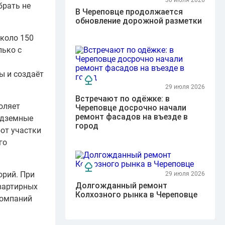
30 июля 2026
брать не
В Череповце продолжается
обновление дорожной разметки
около 150
лько с
ы и создаёт
29 июля 2026
Встречают по одёжке: в
оляет
Череповце досрочно начали
ремонт фасадов на въезде в
одземные
город
от участки
го
орий. При
29 июля 2026
Долгожданный ремонт
вартирных
Колхозного рынка в Череповце
компаний