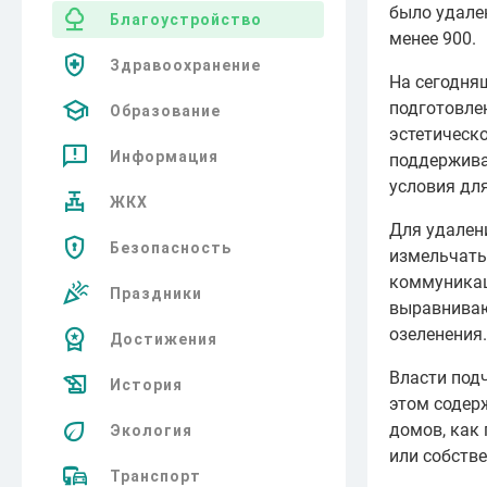
было удален
Благоустройство
менее 900.
Здравоохранение
На сегодня
подготовлен
Образование
эстетическо
Информация
поддержива
условия дл
ЖКХ
Для удален
Безопасность
измельчать
коммуникац
Праздники
выравниваю
озеленения.
Достижения
Власти под
История
этом содер
домов, как
Экология
или собств
Транспорт