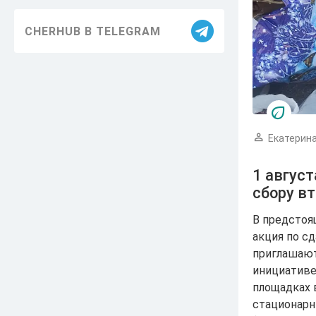
Благоустройство
CHERHUB В TELEGRAM
Здравоохранение
Образование
Информация
ЖКХ
Екатерина
Безопасность
1 август
сбору в
Праздники
В предстоя
Достижения
акция по с
История
приглашают
инициативе.
Экология
площадках 
стационарн
Транспорт