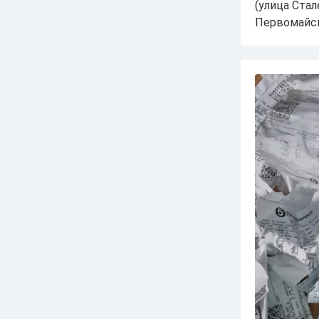
(улица Ста
Первомайска
Промышленность
Досуг
Торги
Происшествия