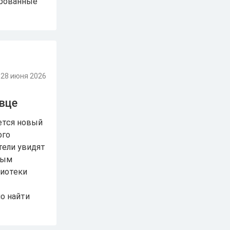
ированные
28 июня 2026
вце
ется новый
ого
тели увидят
ным
лиотеки
о найти