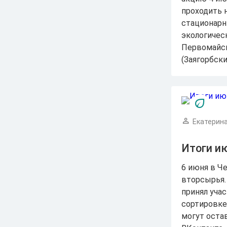
проходить 
стационарн
экологическ
Первомайск
(Заягорбски
Екатерина
Итоги и
6 июня в Ч
вторсырья.
принял учас
сортировке
могут оста