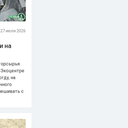
27 июля 2026
и на
торсырья.
в Экоцентре
гду, на
чного
смешивать с