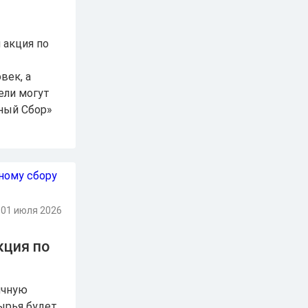
 акция по
век, а
ели могут
ный Сбор»
01 июля 2026
кция по
ячную
сырья будет