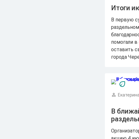
Итоги и
В первую с
раздельном
благодарно
помогали в
оставить с
города Чер
Екатерина
В ближа
раздель
Организато
акцию 4 июл