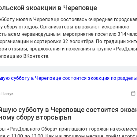
юльской экоакции в Череповце
убботу июля в Череповце состоялась очередная городская
у сбору отходов. Организаторы выражают искреннюю
сть всем неравнодушным: мероприятие посетило 314 чело
 организации и сортировке 32 волонтёра. По традиции жит
вои отзывы, предложения и пожелания в группе «РазДель
еповца во ВКонтакте.
 Павук
йшую субботу в Череповце состоится экоа
ному сбору вторсырья
ры «РазДельного Сбора» приглашают горожан на ежемес
я, с 11:00 до 13:00. Как и в прошлом месяце, приём втор