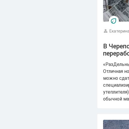
Екатерина
В Череп
перераб
«РазДельны
Отличная но
можно сдат
специализи
утеплителя)
обычной ма