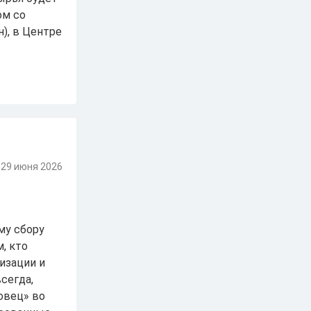
ом со
), в Центре
29 июня 2026
му сбору
, кто
низации и
сегда,
овец» во