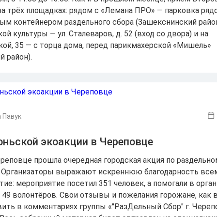
на трёх площадках: рядом с «Лемана ПРО» — парковка ряд
ым контейнером раздельного сбора (Зашекснинский район
ой культуры — ул. Сталеваров, д. 52 (вход со двора) и на
ой, 35 — с торца дома, перед парикмахерской «Мишель»
й район).
 Павук
юньской экоакции в Череповце
ереповце прошла очередная городская акция по раздельно
 Организаторы выражают искреннюю благодарность всем
тие: мероприятие посетил 351 человек, а помогали в орга
 49 волонтёров. Свои отзывы и пожелания горожане, как в
вить в комментариях группы «"РазДельный Сбор" г. Череп