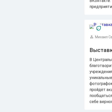
ВКонтакте.
предприяти
Михаил С
Выставк
В Централь
благотвори
учреждения
уникальные
фотографом-
пройдёт ак
пообщаться
себе верног