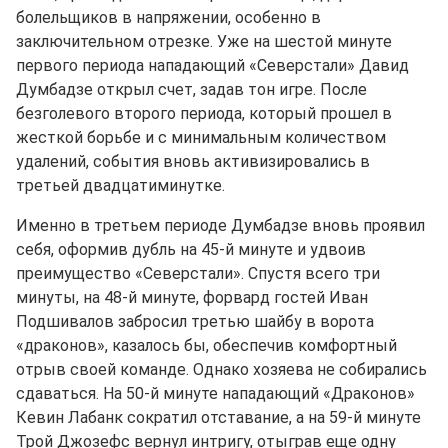
болельщиков в напряжении, особенно в
заключительном отрезке. Уже на шестой минуте
первого периода нападающий «Северстали» Давид
Думбадзе открыл счет, задав тон игре. После
безголевого второго периода, который прошел в
жесткой борьбе и с минимальным количеством
удалений, события вновь активизировались в
третьей двадцатиминутке.
Именно в третьем периоде Думбадзе вновь проявил
себя, оформив дубль на 45-й минуте и удвоив
преимущество «Северстали». Спустя всего три
минуты, на 48-й минуте, форвард гостей Иван
Подшивалов забросил третью шайбу в ворота
«драконов», казалось бы, обеспечив комфортный
отрыв своей команде. Однако хозяева не собирались
сдаваться. На 50-й минуте нападающий «Драконов»
Кевин Лабанк сократил отставание, а на 59-й минуте
Трой Джозефс вернул интригу, отыграв еще одну