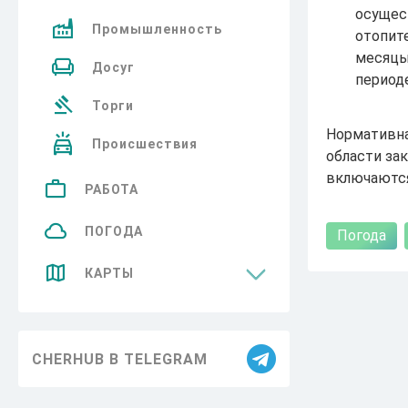
осущес
Промышленность
отопит
месяцы
Досуг
периоде
Торги
Нормативна
Происшествия
области за
включаются
РАБОТА
ПОГОДА
Погода
КАРТЫ
Достопримечательности
CHERHUB В TELEGRAM