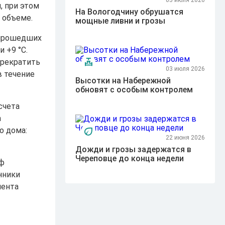
05 июля 2026
, при этом
На Вологодчину обрушатся
 объеме.
мощные ливни и грозы
 прошедших
 +9 °C.
прекратить
03 июля 2026
в течение
Высотки на Набережной
обновят с особым контролем
счета
а
о дома:
22 июня 2026
Дожди и грозы задержатся в
Череповце до конца недели
иф
нники
мента