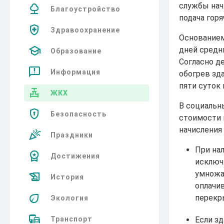
службы нач
Благоустройство
подача гор
Здравоохранение
Основанием
дней средни
Образование
Согласно д
Информация
обогрев зда
пяти суток 
ЖКХ
В социальн
Безопасность
стоимости 
начисления
Праздники
При на
Достижения
исключ
умножа
История
оплачи
перекр
Экология
Если з
Транспорт