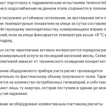
нут подготовку к гидравлическим испытаниям теплосетей
ячего водоснабжения на данном этапе сохранится в полном
 послужило устойчивое потепление, на протяжении пяти
е температурные показатели на улице за сутки составляли
ействующему законодательству, коммунальщики вправе 
ний, если на улице фиксируется температура выше +8 °C 
подряд.
ых сетях череповчане активно интересуются порядком ра
коммунальной услуги за последний весенний месяц. Схем
 платежей зависит от технического оснащения конкретног
личии общедомового прибора учета расчет производится
ительно по фактическому объему полученного тепла. Тар
ется на количество потребленных гигакалорий, и собстве
вают лишь ту энергию, которая поступила в здание до мо
ытия задвижек.
дание не оборудовано коллективным счетчиком, расчеты