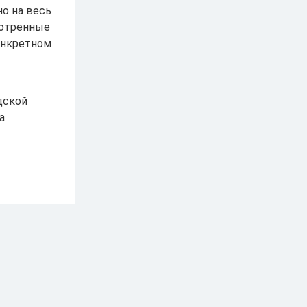
о на весь
мотренные
онкретном
дской
а