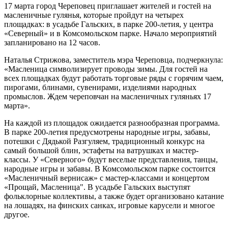
17 марта город Череповец приглашает жителей и гостей на
масленичные гулянья, которые пройдут на четырех
площадках: в усадьбе Гальских, в парке 200-летия, у центра
«Северный» и в Комсомольском парке. Начало мероприятий
запланировано на 12 часов.
Наталья Стрижова, заместитель мэра Череповца, подчеркнула:
«Масленица символизирует проводы зимы. Для гостей на
всех площадках будут работать торговые ряды с горячим чаем,
пирогами, блинами, сувенирами, изделиями народных
промыслов. Ждем череповчан на масленичных гуляньях 17
марта».
На каждой из площадок ожидается разнообразная программа.
В парке 200-летия предусмотрены народные игры, забавы,
потешки с Дядькой Разгуляем, традиционный конкурс на
самый большой блин, эстафеты на ватрушках и мастер-
классы. У «Северного» будут веселые представления, танцы,
народные игры и забавы. В Комсомольском парке состоится
«Масленичный вернисаж» с мастер-классами и концертом
«Прощай, Масленица". В усадьбе Гальских выступят
фольклорные коллективы, а также будет организовано катание
на лошадях, на финских санках, игровые карусели и многое
другое.