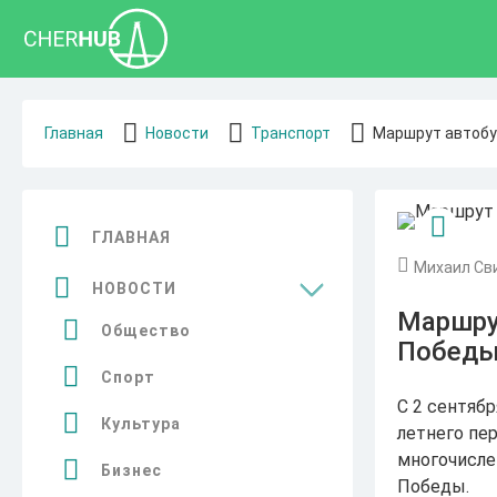
Главная
Новости
Транспорт
Маршрут автобу
ГЛАВНАЯ
Михаил Св
НОВОСТИ
Маршру
Общество
Побед
Спорт
С 2 сентяб
Культура
летнего пе
многочисле
Бизнес
Победы.