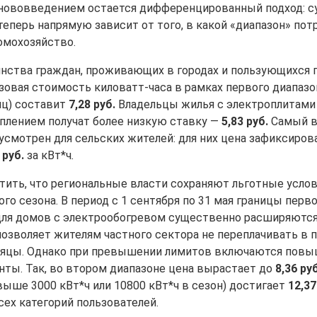
ововведением остается дифференцированный подход: с
теперь напрямую зависит от того, в какой «диапазон» пот
омохозяйство.
нства граждан, проживающих в городах и пользующихся
зовая стоимость киловатт-часа в рамках первого диапазо
яц) составит
7,28 руб.
Владельцы жилья с электроплитами
плением получат более низкую ставку —
5,83 руб.
Самый 
усмотрен для сельских жителей: для них цена зафиксиров
 руб.
за кВт*ч
.
тить, что региональные власти сохраняют льготные услов
го сезона. В период с 1 сентября по 31 мая границы перв
для домов с электрообогревом существенно расширяются
 позволяет жителям частного сектора не переплачивать в
сяцы. Однако при превышении лимитов включаются пов
ты. Так, во втором диапазоне цена вырастает до
8,36 руб
выше 3000 кВт*ч или 10800 кВт*ч в сезон) достигает
12,37
сех категорий пользователей.