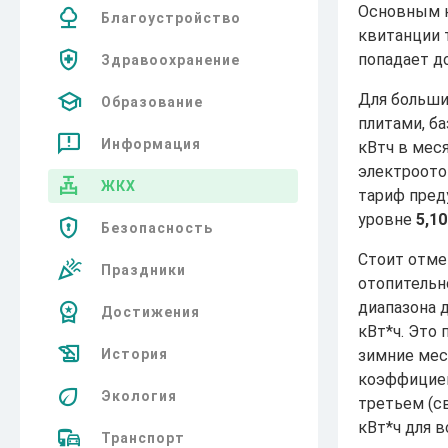
Основным н
Благоустройство
квитанции 
попадает д
Здравоохранение
Для больши
Образование
плитами, ба
Информация
кВтч в мес
электроото
ЖКХ
тариф пред
уровне
5,10
Безопасность
Стоит отме
Праздники
отопительно
диапазона 
Достижения
кВт*ч. Это
зимние ме
История
коэффициен
Экология
третьем (с
кВт*ч для в
Транспорт