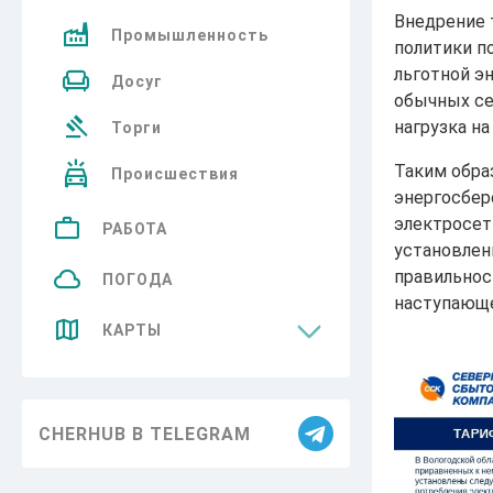
Внедрение 
Промышленность
политики п
льготной э
Досуг
обычных се
нагрузка н
Торги
Таким обра
Происшествия
энергосбер
электросет
РАБОТА
установлен
правильнос
ПОГОДА
наступающе
КАРТЫ
Достопримечательности
CHERHUB В TELEGRAM