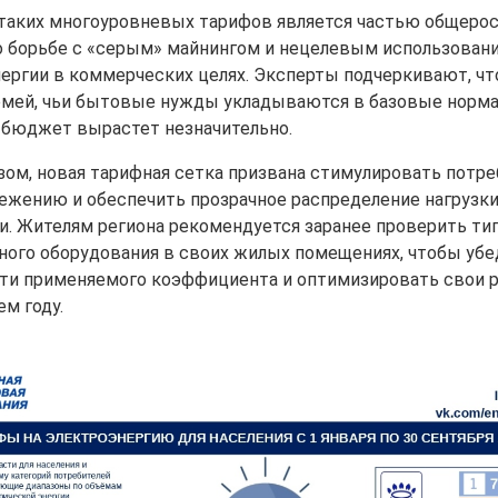
таких многоуровневых тарифов является частью общеро
о борьбе с «серым» майнингом и нецелевым использован
нергии в коммерческих целях. Эксперты подчеркивают, чт
мей, чьи бытовые нужды укладываются в базовые норм
а бюджет вырастет незначительно.
зом, новая тарифная сетка призвана стимулировать потре
ежению и обеспечить прозрачное распределение нагрузки
и. Жителям региона рекомендуется заранее проверить ти
ного оборудования в своих жилых помещениях, чтобы убе
ти применяемого коэффициента и оптимизировать свои 
м году.