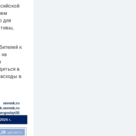
ссийской
ием
о для
ативы,
бителей к
 на
п
диться в
расходы в