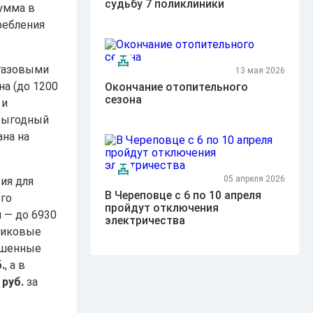
судьбу 7 поликлиники
умма в
ребления
 газовыми
13 мая 2026
на (до 1200
Окончание отопительного
сезона
 и
выгодный
ана на
05 апреля 2026
ия для
В Череповце с 6 по 10 апреля
ого
пройдут отключения
 — до 6930
электричества
 пиковые
ышенные
.
, а в
 руб.
за