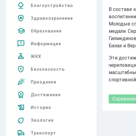
Благоустройство
В составе 
воспитанни
Здравоохранение
Молодые сп
медали. Се
Образование
Гилмединов
Информация
Белах и Ве
ЖКХ
Эти достиж
череповецк
Безопасность
масштабных
спортивной
Праздники
Достижения
Соревнов
История
Экология
Транспорт