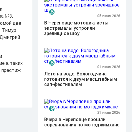
и
ва №3.
05 июля 2026
В Череповце мотоциклисты-
домой две
экстремалы устроили
— Тимур
зрелищное шоу
и Дмитрий
и
ие в таких
01 июля 2026
т престиж
Лето на воде: Вологодчина
готовится к двум масштабным
сап-фестивалям
21 июня 2026
Вчера в Череповце прошли
соревнования по мотоджимхане