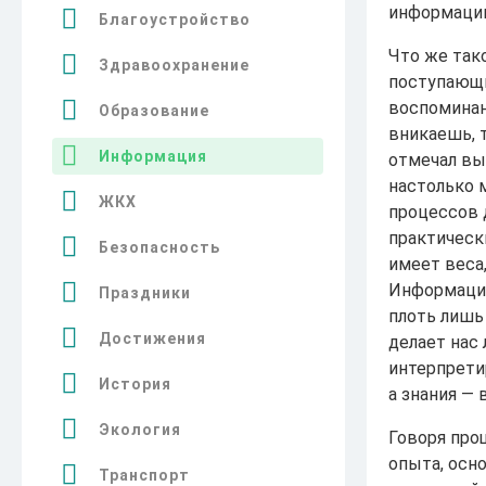
информации
Благоустройство
Что же так
Здравоохранение
поступающи
воспоминан
Образование
вникаешь, т
Информация
отмечал вы
настолько 
ЖКХ
процессов 
практическ
Безопасность
имеет веса,
Информация 
Праздники
плоть лишь 
Достижения
делает нас
интерпрети
История
а знания — 
Экология
Говоря про
опыта, осн
Транспорт