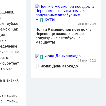
бщения,
о
чем глубже
31 июля 2026
рамок. Как
Почти 9 миллионов поездок: в
Череповце назвали самые
ция
популярные автобусные
овых
маршруты
ределение
иальна: не
ость.
31 июля 2026
и обретает
31 июля: День авокадо
то, что
 в знания,
ра нашего
а — ткань,