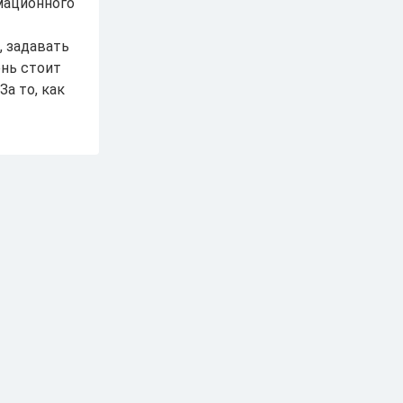
мационного
, задавать
ень стоит
а то, как