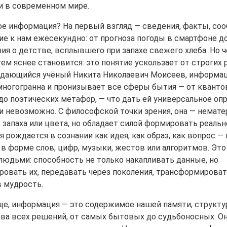
 в современном мире.
ое информация? На первый взгляд — сведения, факты, соо
е к нам ежесекундно: от прогноза погоды в смартфоне д
ия о детстве, всплывшего при запахе свежего хлеба. Но 
ем яснее становится: это понятие ускользает от строгих 
дающийся учёный Никита Николаевич Моисеев, информа
многогранна и пронизывает все сферы бытия — от квант
до поэтических метафор, — что дать ей универсальное оп
и невозможно. С философской точки зрения, она — нематер
 запаха или цвета, но обладает силой формировать реальн
рождается в сознании как идея, как образ, как вопрос — 
в форме слов, цифр, музыки, жестов или алгоритмов. Это 
 людьми: способность не только накапливать данные, но
ровать их, передавать через поколения, трансформировать
в мудрость.
ще, информация — это содержимое нашей памяти, структу
ова всех решений, от самых бытовых до судьбоносных. Он