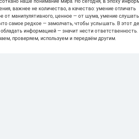
 соткано наше понимание мира. Но сегодня, в эпоху инфор
ния, важнее не количество, а качество: умение отличать
е от манипулятивного, ценное — от шума, умение слушать
что самое редкое — замолчать, чтобы услышать. В этот д
 обладать информацией — значит нести ответственность. З
чаем, проверяем, используем и передаём другим.