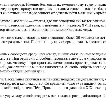
лями природы. Именно благодаря их ежедневному труду опыляет
имерно треть продуктов питания на нашем столе появляется бла
для животных напрямую зависят от деятельности маленьких крыл
тиве Словении — страны, где пчеловодство считается важной ч
а — словенский художник и знаменитый пчеловод XVIII века, к
 пор используются пасечниками во многих странах мира.
 мнению палеонтологов, они появились более 50 миллионов лет 
нектара и пыльцы. Постепенно у них сформировалась сложная с
нных сообществ среди насекомых, с ними связано немало удиви
потомстве. При этом они способны передавать друг другу инфор
р как мозаику, и три простых, помогающих ориентироваться в п
ой, даже улетев на многие километры. А чтобы собрать всего од
аметно каждый летний день.
ти. Наскальные рисунки в испанских пещерах свидетельствуют, 
омство, но и как лекарство. Со временем «охота» за дикими со
ийский изобретатель Пётр Прокопович, создавший в XIX веке п
цветущем саду и поблагодарить маленьких героев, работающих 