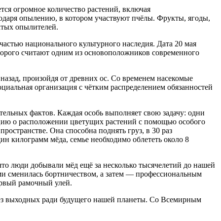
ся огромное количество растений, включая
годаря опылению, в котором участвуют пчёлы. Фрукты, ягоды,
атых опылителей.
астью национального культурного наследия. Дата 20 мая
оторого считают одним из основоположников современного
назад, произойдя от древних ос. Со временем насекомые
оциальная организация с чётким распределением обязанностей
тельных фактов. Каждая особь выполняет свою задачу: одни
мацию о расположении цветущих растений с помощью особого
ространстве. Она способна поднять груз, в 30 раз
ин килограмм мёда, семье необходимо облететь около 8
что люди добывали мёд ещё за несколько тысячелетий до нашей
тами сменилась бортничеством, а затем — профессиональным
ервый рамочный улей.
без выходных ради будущего нашей планеты. Со Всемирным