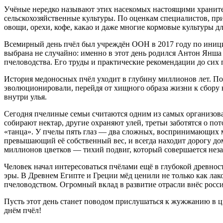
Учёные нередко называют этих насекомых настоящими храните
сельскохозяйственные культуры. По оценкам специалистов, пр
овощи, орехи, кофе, какао и даже многие кормовые культуры 
Всемирный день пчёл был учреждён ООН в 2017 году по инициа
выбрана не случайно: именно в этот день родился Антон Янш
пчеловодства. Его труды и практические рекомендации до сих
История медоносных пчёл уходит в глубину миллионов лет. По
эволюционировали, перейдя от хищного образа жизни к сбору 
внутри улья.
Сегодня пчелиные семьи считаются одним из самых организова
собирают нектар, другие охраняют улей, третьи заботятся о 
«танца». У пчелы пять глаз — два сложных, воспринимающих ми
превышающий её собственный вес, и всегда находит дорогу дом
миллионов цветков — тихий подвиг, который совершается нез
Человек начал интересоваться пчёлами ещё в глубокой древнос
эры. В Древнем Египте и Греции мёд ценили не только как лак
пчеловодством. Огромный вклад в развитие отрасли внёс росс
Пусть этот день станет поводом прислушаться к жужжанию в 
днём пчёл!