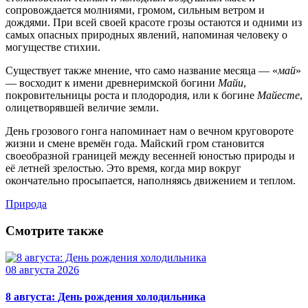
сопровождается молниями, громом, сильным ветром и
дождями. При всей своей красоте грозы остаются и одними из
самых опасных природных явлений, напоминая человеку о
могуществе стихии.
Существует также мнение, что само название месяца — «
май
»
— восходит к имени древнеримской богини
Майи
,
покровительницы роста и плодородия, или к богине
Майесте
,
олицетворявшей величие земли.
День грозового гонга напоминает нам о вечном круговороте
жизни и смене времён года. Майский гром становится
своеобразной границей между весенней юностью природы и
её летней зрелостью. Это время, когда мир вокруг
окончательно просыпается, наполняясь движением и теплом.
Природа
Смотрите также
08 августа 2026
8 августа: День рождения холодильника