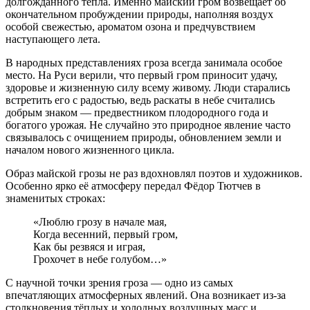
долгожданного тепла. Именно майский гром возвещает об
окончательном пробуждении природы, наполняя воздух
особой свежестью, ароматом озона и предчувствием
наступающего лета.
В народных представлениях гроза всегда занимала особое
место. На Руси верили, что первый гром приносит удачу,
здоровье и жизненную силу всему живому. Люди старались
встретить его с радостью, ведь раскаты в небе считались
добрым знаком — предвестником плодородного года и
богатого урожая. Не случайно это природное явление часто
связывалось с очищением природы, обновлением земли и
началом нового жизненного цикла.
Образ майской грозы не раз вдохновлял поэтов и художников.
Особенно ярко её атмосферу передал Фёдор Тютчев в
знаменитых строках:
«Люблю грозу в начале мая,
Когда весенний, первый гром,
Как бы резвяся и играя,
Грохочет в небе голубом…»
С научной точки зрения гроза — одно из самых
впечатляющих атмосферных явлений. Она возникает из-за
столкновения тёплых и холодных воздушных масс и