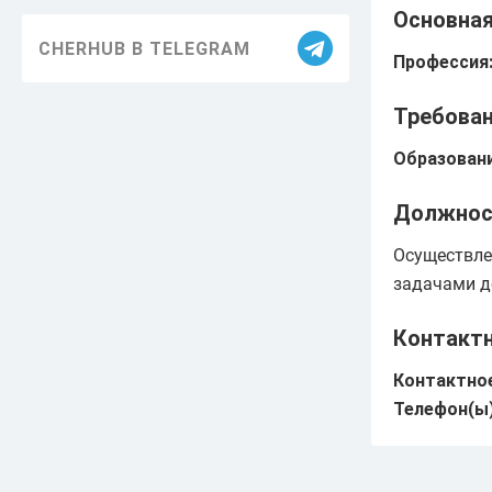
Основна
Благоустройство
CHERHUB В TELEGRAM
Профессия
Здравоохранение
Образование
Требован
Образовани
Информация
ЖКХ
Должнос
Безопасность
Осуществле
задачами д
Праздники
Контакт
Достижения
Контактное
История
Телефон(ы)
Экология
Транспорт