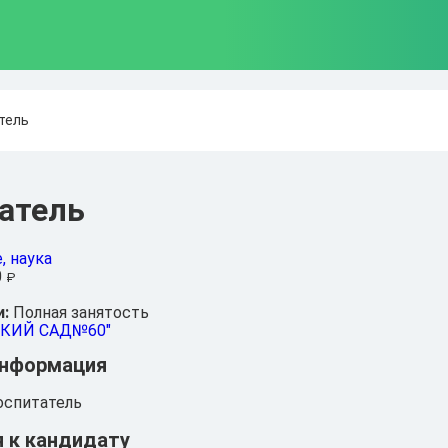
тель
атель
, наука
0
₽
и:
Полная занятость
СКИЙ САД№60"
информация
спитатель
 к кандидату