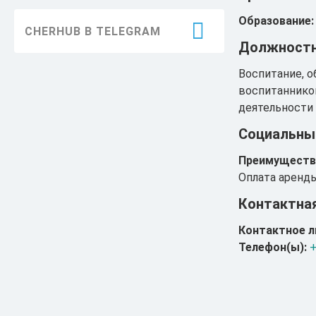
Благоустройство
Образование:
CHERHUB В TELEGRAM
Здравоохранение
Должностн
Образование
Воспитание, о
воспитаннико
Информация
деятельности 
Социальны
ЖКХ
Преимуществ
Безопасность
Оплата аренд
Праздники
Контактна
Достижения
Контактное л
Телефон(ы):
+
История
Экология
Транспорт