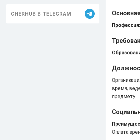
Благоустройство
Основна
CHERHUB В TELEGRAM
Здравоохранение
Профессия
Образование
Требован
Информация
Образовани
ЖКХ
Должнос
Безопасность
Организаци
Праздники
время, вед
предмету
Достижения
История
Социаль
Преимущес
Экология
Оплата аре
Транспорт