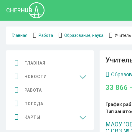
Главная
Работа
Образование, наука
Учитель
Учител
ГЛАВНАЯ
Образов
НОВОСТИ
33 866 
Общество
РАБОТА
Спорт
ПОГОДА
График раб
Тип занято
Культура
КАРТЫ
МАОУ "
Бизнес
Достопримечательности
С ОВЗ № 