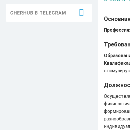
Благоустройство
CHERHUB В TELEGRAM
Здравоохранение
Основна
Образование
Профессия
Информация
Требован
ЖКХ
Образовани
Квалификац
Безопасность
стимулирую
Праздники
Должнос
Достижения
Осуществля
История
физиологич
формирован
Экология
разнообраз
индивидуал
Транспорт