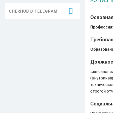
АО "ГАЗ
Благоустройство
CHERHUB В TELEGRAM
Здравоохранение
Основна
Образование
Профессия
Информация
Требован
ЖКХ
Образовани
Безопасность
Должнос
Праздники
выполнение
(внутриква
Достижения
техническо
История
строгой от
Экология
Социаль
Транспорт