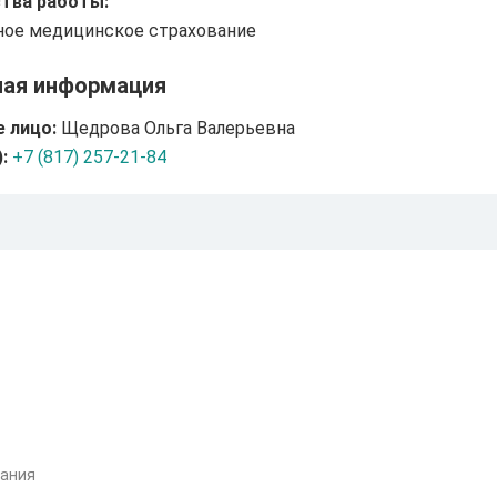
тва работы:
ое медицинское страхование
ная информация
 лицо:
Щедрова Ольга Валерьевна
:
+7 (817) 257-21-84
вания