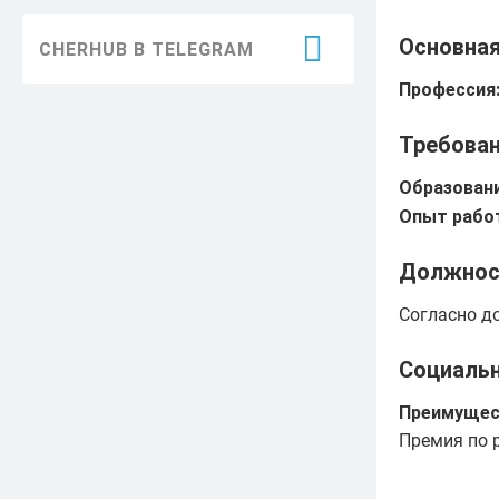
Благоустройство
Основна
CHERHUB В TELEGRAM
Здравоохранение
Профессия
Образование
Требован
Информация
Образовани
ЖКХ
Опыт работ
Безопасность
Должнос
Праздники
Согласно д
Достижения
Социаль
История
Преимущес
Премия по р
Экология
Транспорт