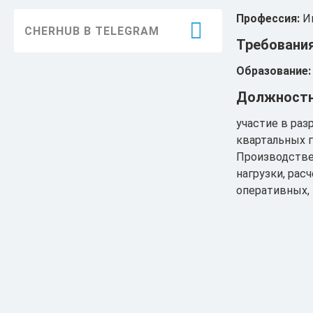
Благоустройство
Профессия:
И
CHERHUB В TELEGRAM
Требования
Здравоохранение
Образование:
Образование
Должностн
Информация
участие в раз
ЖКХ
квартальных 
Производстве
Безопасность
нагрузки, рас
Праздники
оперативных, 
Достижения
История
Экология
Транспорт