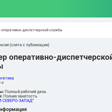
 оперативно-диспетчерской службы
нсия (снята с публикации)
р оперативно-диспетчерско
ы
ргетика
0
₽
ы:
Полный рабочий день
и:
Полная занятость
И СЕВЕРО-ЗАПАД"
информация