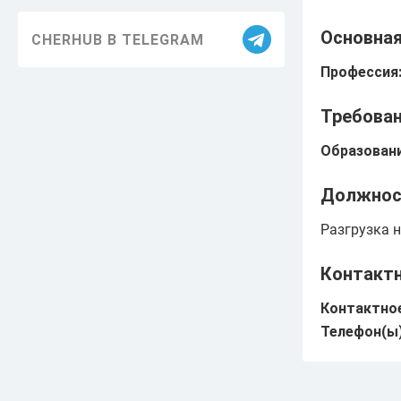
Благоустройство
Основна
CHERHUB В TELEGRAM
Здравоохранение
Профессия
Образование
Требован
Информация
Образовани
ЖКХ
Должнос
Безопасность
Разгрузка н
Праздники
Контакт
Достижения
Контактное
История
Телефон(ы)
Экология
Транспорт